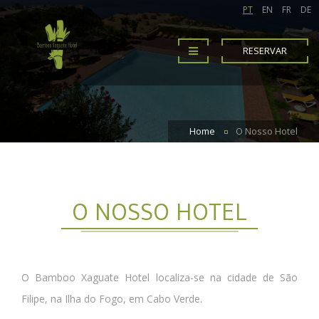
PT
EN
FR
DE
RESERVAR
Home
O Nosso Hotel
O NOSSO HOTEL
O Bamboo Xaguate Hotel localiza-se na cidade de São
Filipe, na Ilha do Fogo, em Cabo Verde.