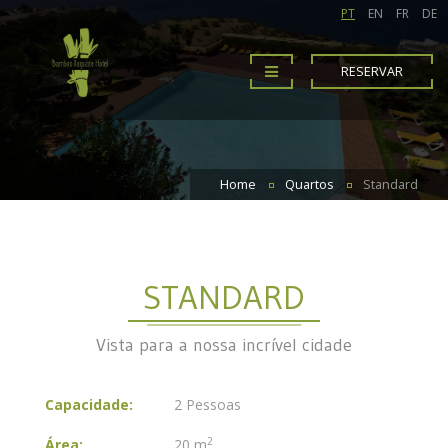
PT
EN
FR
DE
RESERVAR
Home
Quartos
Standard
STANDARD
Vista para a nossa incrível cidade
Capacidade:
2 Pessoas
2
Área:
20 m